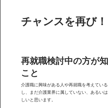
コ
ン
テ
チャンスを再び！
ン
ツ
再
へ
び
ス
介
キ
護
再就職検討中の方が
ッ
の
プ
現
こと
場
に
介護職に興味がある人や再就職を考えている
立
し、まだ介護業界に属していない、あるいは
つ
しいと思います。
た